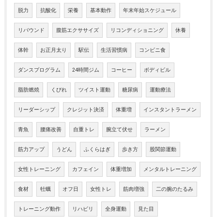
脱力
抗酸化
栄養
基本動作
年末年始スケジュール
リバウンド
腹筋エクササイズ
リコンディショニング
休養
体幹
お正月太り
駅伝
生活習慣病
コンビニ食
ダンスプログラム
24時間ジム
コーヒー
ボディビル
脂肪燃焼
くびれ
ツイスト運動
糖尿病
運動療法
リーダーシップ
クレジット決済
体重増
インスタントラーメン
青魚
腰痛改善
自重トレ
腕立て伏せ
ラーメン
筋力アップ
うどん
ふくらはぎ
歩き方
股関節運動
女性トレーニング
カフェイン
体重増加
メンタルトレーニング
食材
牡蠣
オフ日
女性トレ
筋肉増強
二の腕のたるみ
トレーニング動作
リハビリ
全身運動
見た目