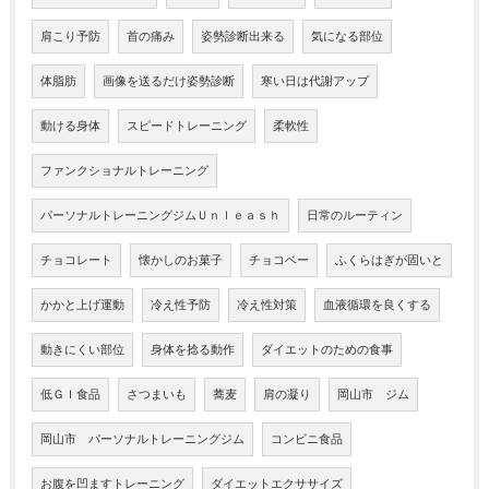
肩こり予防
首の痛み
姿勢診断出来る
気になる部位
体脂肪
画像を送るだけ姿勢診断
寒い日は代謝アップ
動ける身体
スピードトレーニング
柔軟性
ファンクショナルトレーニング
パーソナルトレーニングジムＵｎｌｅａｓｈ
日常のルーティン
チョコレート
懐かしのお菓子
チョコベー
ふくらはぎが固いと
かかと上げ運動
冷え性予防
冷え性対策
血液循環を良くする
動きにくい部位
身体を捻る動作
ダイエットのための食事
低ＧＩ食品
さつまいも
蕎麦
肩の凝り
岡山市 ジム
岡山市 パーソナルトレーニングジム
コンビニ食品
お腹を凹ますトレーニング
ダイエットエクササイズ