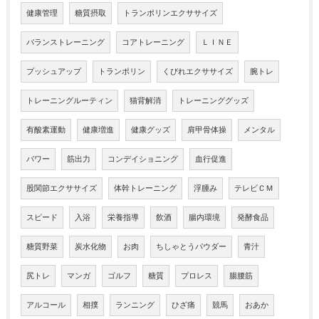
健康管理
糖質摂取
トランポリンエクササイズ
バランストレーニング
コアトレーニング
ＬＩＮＥ
プッシュアップ
トランポリン
くびれエクササイズ
腕トレ
トレーニングルーティン
猫背解消
トレーニンググッズ
有酸素運動
健康増進
健康グッズ
肩甲骨体操
メンタル
パワー
筋出力
コンデイショニング
血行促進
股関節エクササイズ
体幹トレーニング
浮腫み
テレビＣＭ
スピード
入浴
栄養指導
飲酒
腸内環境
発酵食品
糖質野菜
炭水化物
お肉
ちしゃとうパウダー
青汁
尻トレ
マンガ
ゴルフ
糖質
プロレス
腸腰筋
アルコール
相撲
ランニング
ひざ痛
競馬
おあか