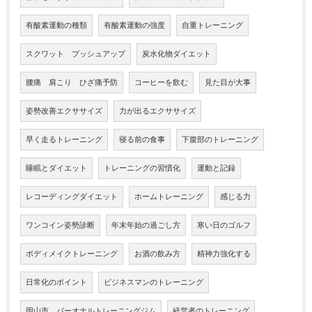
有酸素運動の種類
有酸素運動の強度
自重トレーニング
スクワット プッシュアップ
炭水化物ダイエット
腰痛 肩こり ひざ痛予防
コーヒーを飲む
見た目が大事
姿勢改善エクササイズ
力が出るエクササイズ
早く走るトレーニング
寝る前の食事
下腹部のトレーニング
睡眠とダイエット
トレーニングの習慣化
運動と記録
レコーディングダイエット
ホームトレーニング
感じる力
ワンコイン姿勢診断
年末年始の過ごし方
寒い日のゴルフ
ボディメイクトレーニング
お酒の飲み方
精神力強化する
日常化のポイント
ビジネスマンのトレーニング
岡山市 パーオナルトレーニングジム
経営者のトレーニング