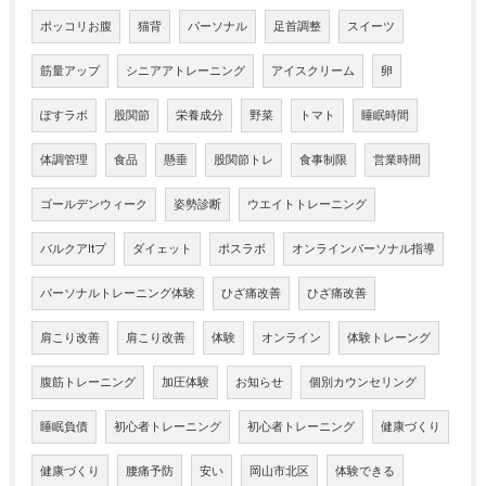
ポッコリお腹
猫背
パーソナル
足首調整
スイーツ
筋量アップ
シニアアトレーニング
アイスクリーム
卵
ぽすラボ
股関節
栄養成分
野菜
トマト
睡眠時間
体調管理
食品
懸垂
股関節トレ
食事制限
営業時間
ゴールデンウィーク
姿勢診断
ウエイトトレーニング
バルクアltプ
ダイェット
ポスラボ
オンラインパーソナル指導
パーソナルトレーニング体験
ひざ痛改善
ひざ痛改善
肩こり改善
肩こり改善
体験
オンライン
体験トレーング
腹筋トレーニング
加圧体験
お知らせ
個別カウンセリング
睡眠負債
初心者トレーニング
初心者トレーニング
健康づくり
健康づくり
腰痛予防
安い
岡山市北区
体験できる