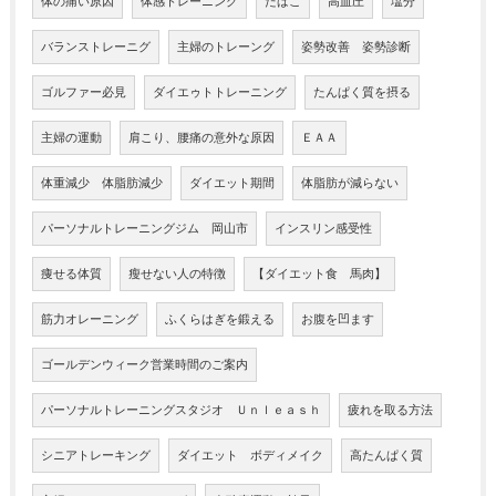
体の痛い原因
体感トレーニング
たばこ
高血圧
塩分
バランストレーニグ
主婦のトレーング
姿勢改善 姿勢診断
ゴルファー必見
ダイエゥトトレーニング
たんぱく質を摂る
主婦の運動
肩こり、腰痛の意外な原因
ＥＡＡ
体重減少 体脂肪減少
ダイエット期間
体脂肪が減らない
パーソナルトレーニングジム 岡山市
インスリン感受性
痩せる体質
瘦せない人の特徴
【ダイエット食 馬肉】
筋力オレーニング
ふくらはぎを鍛える
お腹を凹ます
ゴールデンウィーク営業時間のご案内
パーソナルトレーニングスタジオ Ｕｎｌｅａｓｈ
疲れを取る方法
シニアトレーキング
ダイエット ボディメイク
高たんぱく質