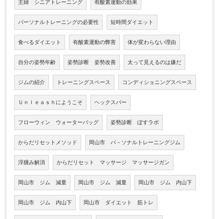
主婦 シニアトレーニング
有酸素運動の効果
パーソナルトレーニングの必要性
短時間ダイエット
食べるダイエット
有酸素運動の弊害
体が変わらない理由
自分の姿勢年齢
姿勢診断 姿勢改善
太って見えるのは嫌だ
ジムの紹介
トレーニングスペース
コンディショニングスペース
Ｕｎｌｅａｓｈにようこそ
ヘックスバー
フローウィン ウォーターバッグ
姿勢診断 ぽすラボ
からだリセットメソッド
岡山市 パ－ソナルトレーニングジム
浮腫み解消
からだリセット マッサージ マッサージガン
岡山市 ジム 減量
岡山市 ジム 減量
岡山市 ジム 内山下
岡山市 ジム 内山下
岡山市 ダイエット 筋トレ