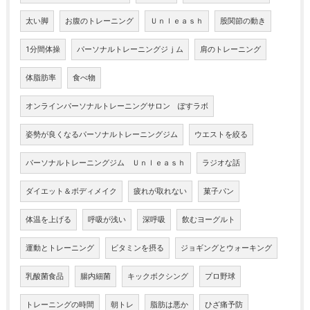
太い脚
お腹のトレーニング
Ｕｎｌｅａｓｈ
股関節の動き
1分間体操
パーソナルトレーニングジｊム
肩のトレーニング
体脂肪率
食べ物
オンラインパーソナルトレーニングサロン ぽすラボ
姿勢が良くなるパーソナルトレーニングジム
ウエストを絞る
パーソナルトレーニングジム Ｕｎｌｅａｓｈ
ラジオな話
ダイエット＆ボディメイク
疲れが取れない
菓子パン
体温を上げる
呼吸が浅い
深呼吸
飲むヨーグルト
運動とトレーニング
ビタミンを摂る
ジョギングとウォーキング
乳酸菌食品
腸内細菌
キックボクシング
プロ野球
トレーニングの時間
朝トレ
脂肪は悪か
ひざ痛予防