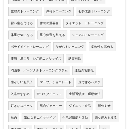
主婦のトレーニング
体幹トエーニング
姿勢改善トレーニング
習い癖を付ける
休養の重要さ
ダイエット トレーニング
体重が気になる
重心位置を整える
シニアのトレーニング
ボデイメイクトレーニング
ながらトレーニング
柔軟性を高める
腰痛 肩こり ひざ痛エクササイズ
糖質補給
岡山市 パーソナルトレーニングジジム
運動の習慣化
懐かしいお菓子
マーブルチョコレート
豆で作るパスタ
入浴のすすめ
食べてダイエット
生活習慣病 運動療法
好きなスポーツ
馬肉ジャーキー
ダイエット食品
部分やせ
馬肉
気になるエクササイズ
生活習慣病と運動
嫌な痛みを取る