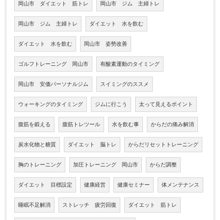
岡山市 ダイエット 筋トレ
岡山市 ジム 主婦トレ
岡山市 ジム 主婦トレ
ダイエット 水を飲む
ダイエット 水を飲む
岡山市 姿勢改善
ゴルフトレーニング 岡山市
有酸素運動のタイミング
岡山市 安価パーソナルジム
スイミングのススメ
ウォーキングのタイミング
ジムに行こう
太って見えるポイント
腹筋を鍛える
腹筋トレツール
水を飲む事
からだの痛み解消
炭水化物と糖質
ダイエット 脳トレ
からだリセットトレーニング
胸のトレーニング
加圧トレーニング 岡山市
からだ調整
ダイエット 目標設定
健康経営
健康セミナー
体メンテナンス
睡眠不足解消
ストレッチ 疲労回復
ダイエット 筋トレ