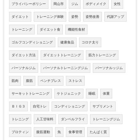
プライバシーポリシー
岡山市
ジム
ボディメイク
女性
ダイエット
トレーニング体験
姿勢
姿勢改善
代謝アップ
トレーニング
ダイエット食
機能性食材
ゴルフコンディショニング
健康食品
コロナ太り
ダイエット方法
ダイエットトレーニング
筋力トレーニング
パーソナルジム
パーソナルトレーニングジム
パーソナルッジム
筋肉
腹筋
ベンチプレス
ストレス
サーキットトレーニング
ケトジェニック
睡眠
体重
ＢＩＧ３
自宅トレ
コンディショニング
サプリメント
トレニング
人工甘味料
ダンベルフライ
トレーニングジム
プロティン
腹筋運動
魚
食事管理
たんぱく質