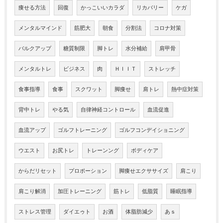
痩せる方法
回復
かっこいいカラダ
リカバリー
ケガ
メンタルマインド
筋肥大
朝食
分割法
コロナ対策
バルクアップ
糖質制限
脚トレ
水分補給
肩甲骨
メンタルトレ
ビジネス
肉
ＨＩＩＴ
ストレッチ
食事指導
食事
スクワット
脚痩せ
肩トレ
熱中症対策
背中トレ
やる気
自律神経コントロール
血流促進
血流アップ
ゴルフトレーニング
ゴルフコンデイショニング
ウエスト
お尻トレ
トレーンング
ボディケア
からだリセット
プロポーション
脚痩せエクササイズ
肩こり
肩こり解消
加圧トレーニング
筋トレ
低脂質
睡眠指導
ストレス管理
ダイエゥト
お酒
体脂肪減少
あｓ