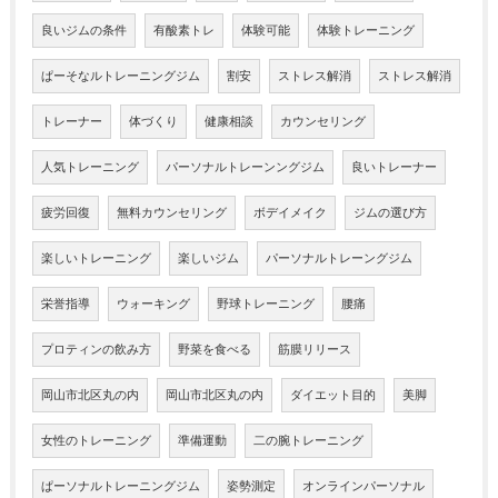
良いジムの条件
有酸素トレ
体験可能
体験トレーニング
ぱーそなルトレーニングジム
割安
ストレス解消
ストレス解消
トレーナー
体づくり
健康相談
カウンセリング
人気トレーニング
パーソナルトレーンングジム
良いトレーナー
疲労回復
無料カウンセリング
ボデイメイク
ジムの選び方
楽しいトレーニング
楽しいジム
パーソナルトレーングジム
栄誉指導
ウォーキング
野球トレーニング
腰痛
プロティンの飲み方
野菜を食べる
筋膜リリース
岡山市北区丸の内
岡山市北区丸の内
ダイエット目的
美脚
女性のトレーニング
準備運動
二の腕トレーニング
ぱーソナルトレーニングジム
姿勢測定
オンラインパーソナル